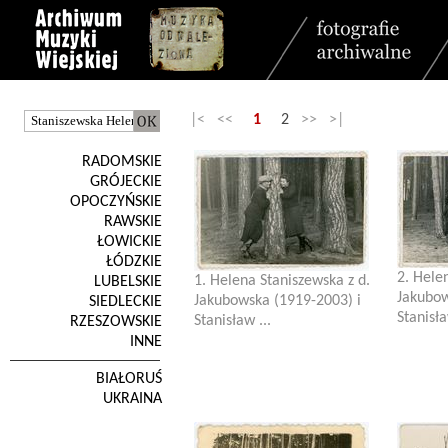
|< <<
1
2
>> >|
RADOMSKIE
GRÓJECKIE
OPOCZYŃSKIE
RAWSKIE
ŁOWICKIE
ŁÓDZKIE
2. Hele
1. Helena Staniszewska z d.
LUBELSKIE
Jakubow
Jakubowska (1919-2003) i
SIEDLECKIE
Stanisła
Stanisław ...
RZESZOWSKIE
INNE
BIAŁORUŚ
UKRAINA