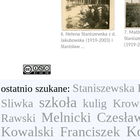
7. Małż
6. Helena Staniszewska z d.
Stanisz
Jakubowska (1919-2003) i
(1919-20
Stanisław ...
Staniszewska 
ostatnio szukane:
szkoła
Sliwka
kulig
Krow
Melnicki Czesła
Rawski
K
Kowalski Franciszek