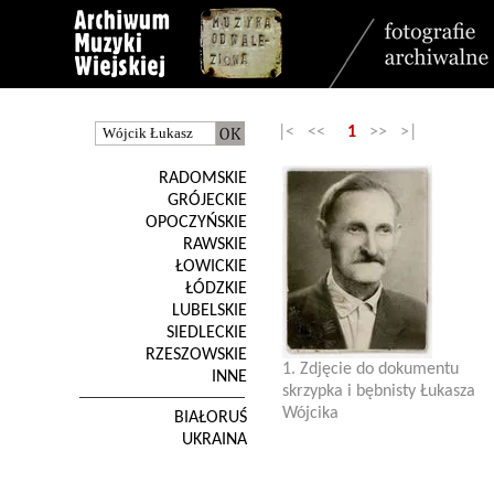
|< <<
1
>> >|
RADOMSKIE
GRÓJECKIE
OPOCZYŃSKIE
RAWSKIE
ŁOWICKIE
ŁÓDZKIE
LUBELSKIE
SIEDLECKIE
RZESZOWSKIE
1. Zdjęcie do dokumentu
INNE
skrzypka i bębnisty Łukasza
Wójcika
BIAŁORUŚ
UKRAINA