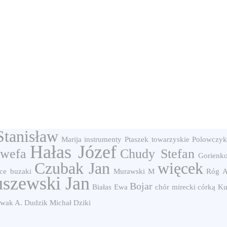
tanisław
Marija
instrumenty
Ptaszek
towarzyskie
Polowczyk
Hałas Józef
owefa
Chudy Stefan
Gorienko
Czubak Jan
więcek
ice
buzaki
Murawski M
Róg A
uszewski Jan
Bojar
Białas Ewa
chór
mirecki
córką
Ku
wak A.
Dudzik Michał
Dziki