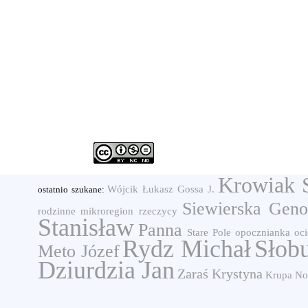
Krowiak S
Wójcik Łukasz
Gossa J.
ostatnio szukane:
Siewierska Gen
rodzinne
mikroregion rzeczycy
Stanisław
Panna
Stare Pole
opocznianka
oc
Rydz Michał
Słob
Meto Józef
Dziurdzia Jan
Zaraś Krystyna
Krupa
No