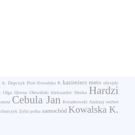
kazimierz meto
 A.
Dupczyk Piotr
Kowalska K
obrzędy
Hardzi
 Olga Iljiwna
Olewiński Aleksander
Sliwka
Cebula Jan
ntoni
Kwiatkowski Andrzej
werbel
Kowalska K.
samochód
charczyk Zofia
polka