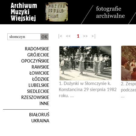
|< <<
1
>> >|
RADOMSKIE
GRÓJECKIE
OPOCZYŃSKIE
RAWSKIE
ŁOWICKIE
ŁÓDZKIE
1. Dożynki w Słomczynie k.
2. Zesp
LUBELSKIE
Konstancina 29 sierpnia 1982
podcza
SIEDLECKIE
roku. ...
...
RZESZOWSKIE
INNE
BIAŁORUŚ
UKRAINA