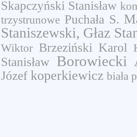
Skapczyński Stanisław
ko
Ma
Puchała S.
trzystrunowe
Staniszewski,
Głaz Sta
Brzeziński Karol
Wiktor
Borowiecki 
Stanisław
koperkiewicz
Józef
biała 