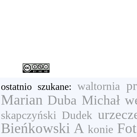
pr
waltornia
ostatnio szukane:
Marian
Duba Michał we
urzecz
skapczyński
Dudek
Bieńkowski A
Fot
konie