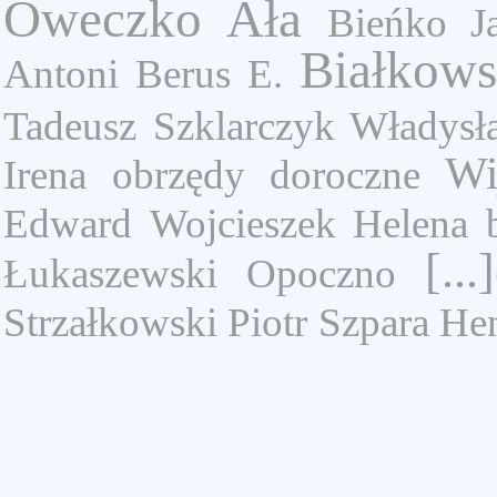
Oweczko Ała
Bieńko J
Białkows
Antoni
Berus E.
Tadeusz
Szklarczyk Władysł
Wi
Irena
obrzędy doroczne
Edward
Wojcieszek Helena
[..
Łukaszewski Opoczno
Strzałkowski Piotr
Szpara He