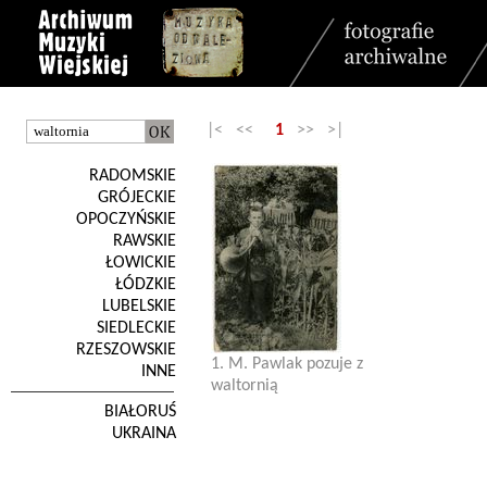
|< <<
1
>> >|
RADOMSKIE
GRÓJECKIE
OPOCZYŃSKIE
RAWSKIE
ŁOWICKIE
ŁÓDZKIE
LUBELSKIE
SIEDLECKIE
RZESZOWSKIE
1. M. Pawlak pozuje z
INNE
waltornią
BIAŁORUŚ
UKRAINA