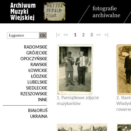
|< <<
1
2
3
>> >|
RADOMSKIE
GRÓJECKIE
OPOCZYŃSKIE
RAWSKIE
ŁOWICKIE
ŁÓDZKIE
LUBELSKIE
SIEDLECKIE
RZESZOWSKIE
1. Pamiątkowe zdjęcie
2. Stan
INNE
muzykantów
Władysł
rowerem
BIAŁORUŚ
UKRAINA