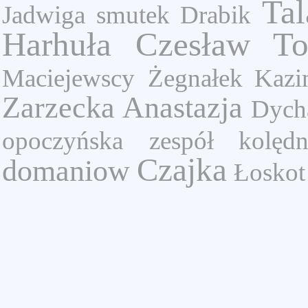
Tal
Jadwiga
smutek
Drabik
Harhuła Czesław
To
Maciejewscy
Żegnałek Kazi
Zarzecka Anastazja
Dych
opoczyńska
zespół kolędn
Czajka
domaniow
Łoskot