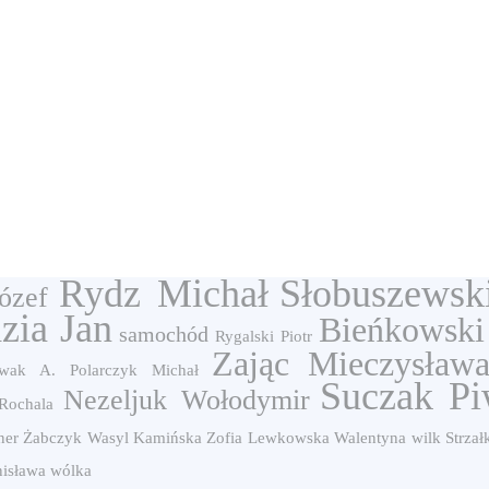
Rydz Michał
Słobuszewsk
ózef
zia Jan
Bieńkowski
samochód
Rygalski Piotr
Zając Mieczysław
wak A.
Polarczyk Michał
Suczak Pi
Nezeljuk Wołodymir
Rochala
ner
Żabczyk Wasyl
Kamińska Zofia
Lewkowska Walentyna
wilk
Strzał
isława
wólka