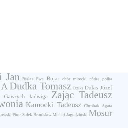
i Jan
Bojar
Białas Ewa
chór
mirecki
córką
polka
Dudka Tomasz
 A
Dulas Józef
Dziki
Zając Tadeusz
a
Gawrych Jadwiga
wonia
Kamocki Tadeusz
Chrobak Agata
Mosur
kowski Piotr
Solek Bronisław
Michał Jagodziński