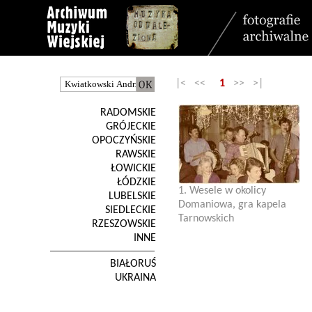
|< <<
1
>> >|
RADOMSKIE
GRÓJECKIE
OPOCZYŃSKIE
RAWSKIE
ŁOWICKIE
ŁÓDZKIE
1. Wesele w okolicy
LUBELSKIE
Domaniowa, gra kapela
SIEDLECKIE
Tarnowskich
RZESZOWSKIE
INNE
BIAŁORUŚ
UKRAINA