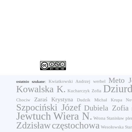
Meto J
Kwiatkowski Andrzej
werbel
ostatnio szukane:
Dziurd
Kowalska K.
Kucharczyk Zofia
Zaraś Krystyna
Chociw
Dudzik Michał
Krupa
No
Szpociński Józef
Dubiela Zofia
Jewtuch Wiera N.
Wrona Stanisław
ple
Zdzisław
częstochowa
Wesołowska Stan