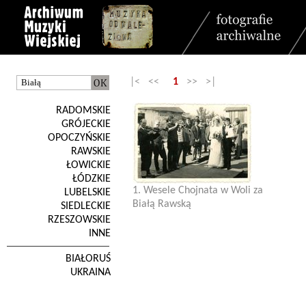
|< <<
1
>> >|
RADOMSKIE
GRÓJECKIE
OPOCZYŃSKIE
RAWSKIE
ŁOWICKIE
ŁÓDZKIE
1. Wesele Chojnata w Woli za
LUBELSKIE
Białą Rawską
SIEDLECKIE
RZESZOWSKIE
INNE
BIAŁORUŚ
UKRAINA