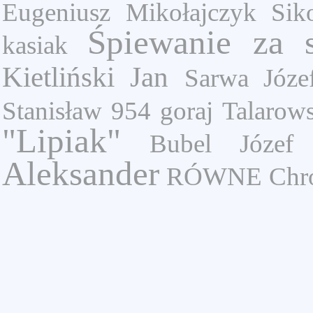
Eugeniusz
Mikołajczyk
Sik
Śpiewanie za 
kasiak
Kietliński Jan
Sarwa Józe
Stanisław
954
goraj
Talarows
"Lipiak"
Bubel Józef
Aleksander
RÓWNE
Chr