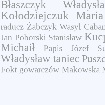
Błaszczyk Władysł
Kołodziejczuk Maria
raducz
Żabczyk Wasyl
Caban
Kuc
Jan
Poborski Stanisław
Michaił
Papis Józef
S
Władysław
taniec
Pusz
Fokt
gowarczów
Makowska M