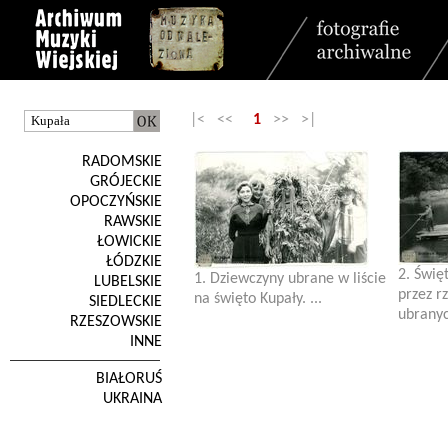
|< <<
1
>> >|
RADOMSKIE
GRÓJECKIE
OPOCZYŃSKIE
RAWSKIE
ŁOWICKIE
ŁÓDZKIE
2. Świę
1. Dziewczyny ubrane w liście
LUBELSKIE
przez r
na święto Kupały. ...
SIEDLECKIE
ubranyc
RZESZOWSKIE
INNE
BIAŁORUŚ
UKRAINA