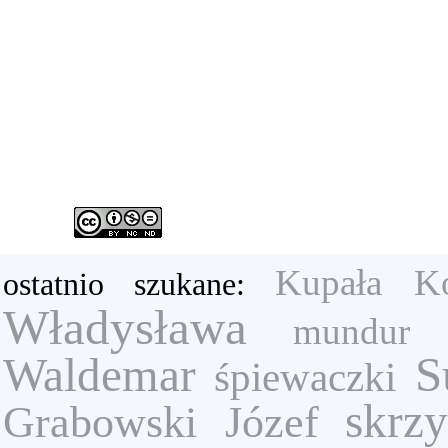
Kupała
K
ostatnio szukane:
Władysława
mundur
S
Waldemar
śpiewaczki
skrz
Grabowski Józef