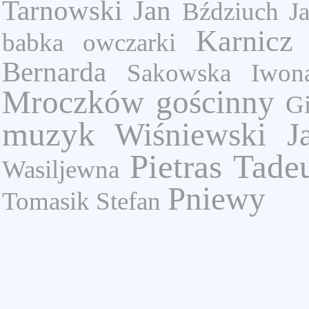
Tarnowski Jan
Bździuch Ja
Karnicz 
babka
owczarki
Bernarda
Sakowska Iwon
Mroczków gościnny
Gi
muzyk
Wiśniewski J
Pietras Tade
Wasiljewna
Pniewy
Tomasik Stefan