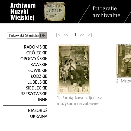
|< <<
1
>> >|
RADOMSKIE
GRÓJECKIE
OPOCZYŃSKIE
RAWSKIE
ŁOWICKIE
ŁÓDZKIE
2. Muzy
LUBELSKIE
SIEDLECKIE
RZESZOWSKIE
1. Pamiątkowe zdjęcie z
INNE
muzykami na zabawie
BIAŁORUŚ
UKRAINA