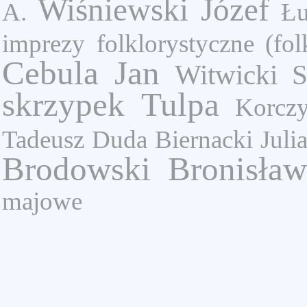
Wiśniewski Józef
A.
Łu
imprezy folklorystyczne (fol
Cebula Jan
Witwicki S
skrzypek
Tulpa
Korcz
Tadeusz Duda
Biernacki Juli
Brodowski Bronisław
majowe