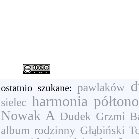
d
pawlaków
ostatnio szukane:
harmonia półton
sielec
Nowak A
Dudek
Grzmi
B
album rodzinny
Głąbiński T