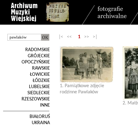
|< <<
1
>> >|
RADOMSKIE
GRÓJECKIE
OPOCZYŃSKIE
RAWSKIE
ŁOWICKIE
ŁÓDZKIE
1. Pamiątkowe zdjęcie
LUBELSKIE
rodzinne Pawlaków
SIEDLECKIE
RZESZOWSKIE
2. Mał
INNE
BIAŁORUŚ
UKRAINA