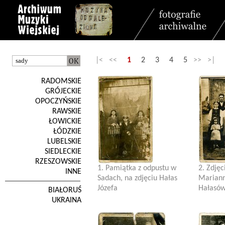
|< <<
1
2
3
4
5
>> >|
RADOMSKIE
GRÓJECKIE
OPOCZYŃSKIE
RAWSKIE
ŁOWICKIE
ŁÓDZKIE
LUBELSKIE
SIEDLECKIE
RZESZOWSKIE
1. Pamiątka z odpustu w
2. Zdjęc
INNE
Sadach, na zdjęciu Hałas
Mariann
Józefa
Hałasów
BIAŁORUŚ
UKRAINA