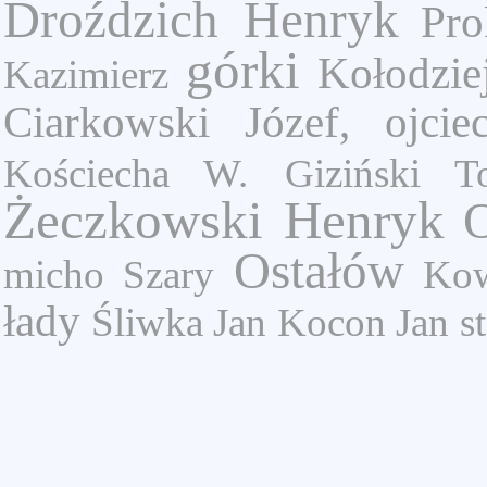
Droździch Henryk
Pr
górki
Kołodzie
Kazimierz
Ciarkowski Józef, ojcie
Kościecha W.
Giziński T
Żeczkowski Henryk
O
Ostałów
micho
Szary
Kow
łady
Śliwka Jan
Kocon Jan
s