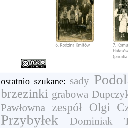
6. Rodzina Kmitów
7. Komun
Hałasów
(parafia 
Podol
sady
ostatnio szukane:
brzezinki
grabowa
Dupczyk
zespół Olgi C
Pawłowna
Przybyłek
Dominiak T